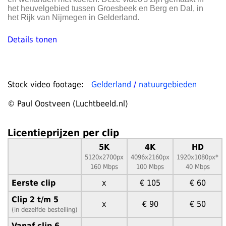
het heuvelgebied tussen Groesbeek en Berg en Dal, in
het Rijk van Nijmegen in Gelderland.
Details tonen
Stock video footage:
Gelderland
/
natuurgebieden
© Paul Oostveen (Luchtbeeld.nl)
Licentieprijzen per clip
5K
4K
HD
5120x2700px
4096x2160px
1920x1080px*
160 Mbps
100 Mbps
40 Mbps
Eerste clip
x
€ 105
€ 60
Clip 2 t/m 5
x
€ 90
€ 50
(in dezelfde bestelling)
Vanaf clip 6