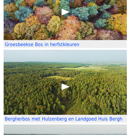
Groesbeekse Bos in herfstkleuren
Bergherbos met Hulzenberg en Landgoed Huis Bergh