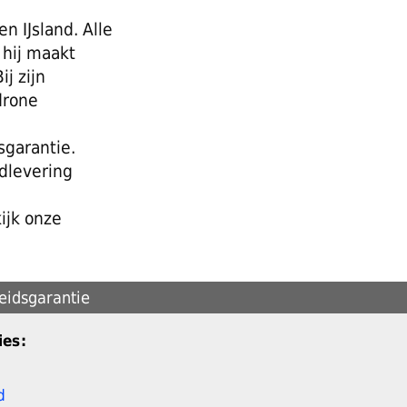
n IJsland. Alle
 hij maakt
j zijn
drone
sgarantie.
edlevering
ijk onze
ids­garantie
ies:
d