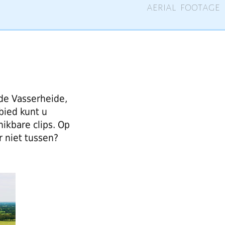
aerial footage
 de Vasserheide,
bied kunt u
ikbare clips. Op
r niet tussen?