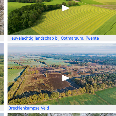
Heuvelachtig landschap bij Ootmarsum, Twente
Brecklenkampse Veld