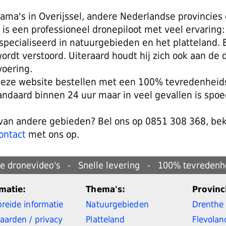
ama's in Overijssel, andere Nederlandse provincies e
s een professioneel dronepiloot met veel ervaring:
specialiseerd in natuurgebieden en het platteland. Bi
wordt verstoord. Uiteraard houdt hij zich ook aan de 
voering.
 deze website bestellen met een 100% tevredenheid
andaard binnen 24 uur maar in veel gevallen is spo
 van andere gebieden? Bel ons op 0851 308 368, bek
ontact
met ons op.
le dronevideo's - Snelle levering - 100% tevredenhe
matie:
Thema's:
Provinc
breide informatie
Natuurgebieden
Drenthe
aarden / privacy
Platteland
Flevolan