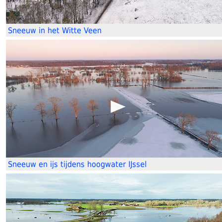
Sneeuw in het Witte Veen
Sneeuw en ijs tijdens hoogwater IJssel