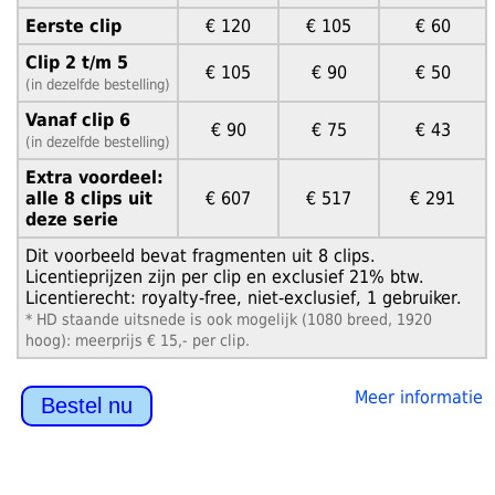
Eerste clip
€ 120
€ 105
€ 60
Clip 2 t/m 5
€ 105
€ 90
€ 50
(in dezelfde bestelling)
Vanaf clip 6
€ 90
€ 75
€ 43
(in dezelfde bestelling)
Extra voordeel:
alle 8 clips uit
€ 607
€ 517
€ 291
deze serie
Dit voorbeeld bevat fragmenten uit 8 clips.
Licentieprijzen zijn per clip en exclusief 21% btw.
Licentierecht: royalty-free, niet-exclusief, 1 gebruiker.
* HD staande uitsnede is ook mogelijk (1080 breed, 1920
hoog): meerprijs € 15,- per clip.
Meer informatie
Bestel nu