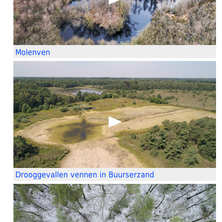
Molenven
Drooggevallen vennen in Buurserzand