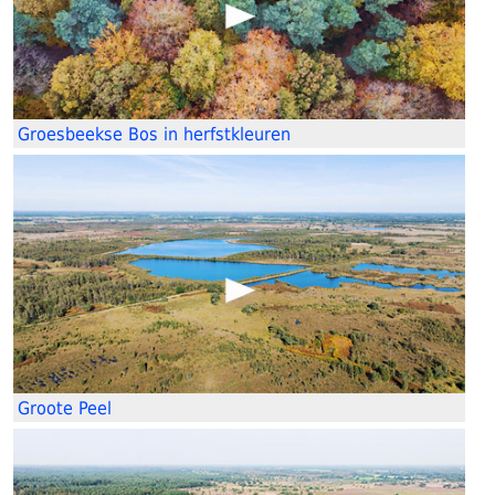
Groesbeekse Bos in herfstkleuren
Groote Peel