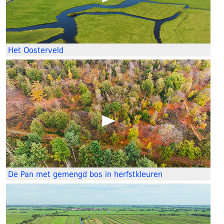
Het Oosterveld
De Pan met gemengd bos in herfstkleuren