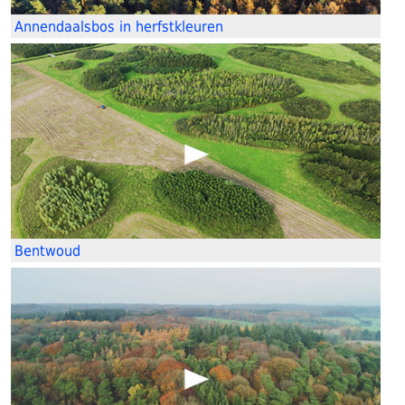
Annendaalsbos in herfstkleuren
Bentwoud