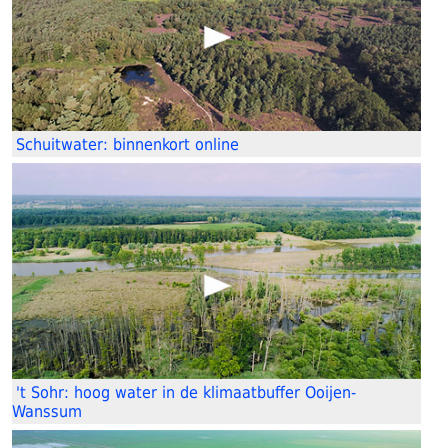
Schuitwater: binnenkort online
't Sohr: hoog water in de klimaatbuffer Ooijen-
Wanssum