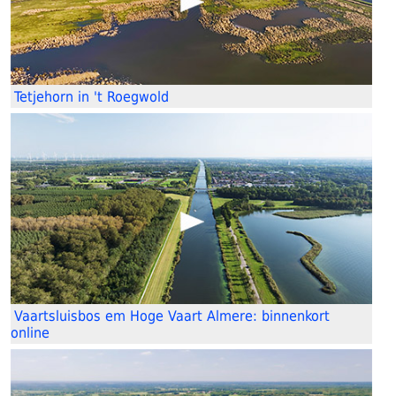
Tetjehorn in 't Roegwold
Vaartsluisbos em Hoge Vaart Almere: binnenkort
online